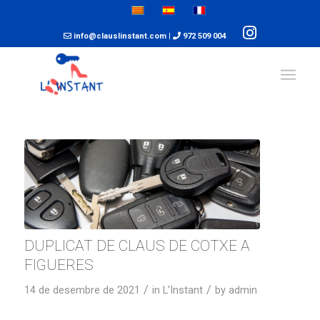
info@clauslinstant.com
|
972 509 004
DUPLICAT DE CLAUS DE COTXE A
FIGUERES
/
/
14 de desembre de 2021
in
L'Instant
by
admin