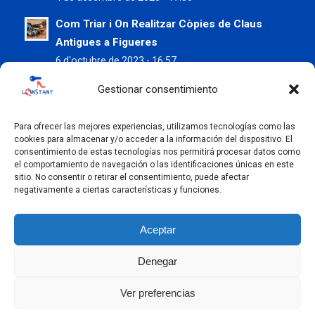
Com Triar i On Realitzar Còpies de Claus
Antigues a Figueres
6 d'octubre de 2023 - 16:57
Preserva les teves Sabates d’Estiu amb els
Gestionar consentimiento
Serveis de Claus L’Instant
5 de juliol de 2023 - 9:37
Para ofrecer las mejores experiencias, utilizamos tecnologías como las
cookies para almacenar y/o acceder a la información del dispositivo. El
Còpia de claus a Figueres: La importància
consentimiento de estas tecnologías nos permitirá procesar datos como
el comportamiento de navegación o las identificaciones únicas en este
d’un duplicat de qualitat
sitio. No consentir o retirar el consentimiento, puede afectar
7 de juny de 2023 - 9:01
negativamente a ciertas características y funciones.
Aceptar
Denegar
© Claus L'Instant -
2026
| Powered by
-
Enfold Theme by
Ver preferencias
Kriesi
Avís legal
Política de privacitat