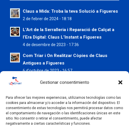
Claus a Mida: Troba la teva Solució a Figueres
2 de febrer de 2024 - 18:18
L’Art de la Serralleria i Reparació de Calçat a
l’Era Digital: Claus L’Instant a Figueres
4 de desembre de 2023 - 17:36
Com Triar i On Realitzar Còpies de Claus
Antigues a Figueres
6 d'octubre de 2023 - 16:57
Preserva les teves Sabates d’Estiu amb els
Gestionar consentimiento
Serveis de Claus L’Instant
5 de juliol de 2023 - 9:37
Para ofrecer las mejores experiencias, utilizamos tecnologías como las
cookies para almacenar y/o acceder a la información del dispositivo. El
Còpia de claus a Figueres: La importància
consentimiento de estas tecnologías nos permitirá procesar datos como
el comportamiento de navegación o las identificaciones únicas en este
d’un duplicat de qualitat
sitio. No consentir o retirar el consentimiento, puede afectar
7 de juny de 2023 - 9:01
negativamente a ciertas características y funciones.