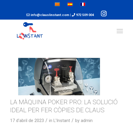
info@clauslinstant.com
|
972 509 004
LA MÀQUINA POKER PRO: LA SOLUCIÓ
IDEAL PER FER CÒPIES DE CLAUS
/
/
17 d'abril de 2023
in
L'Instant
by
admin