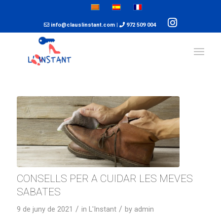
info@clauslinstant.com
|
972 509 004
CONSELLS PER A CUIDAR LES MEVES
SABATES
/
/
9 de juny de 2021
in
L'Instant
by
admin