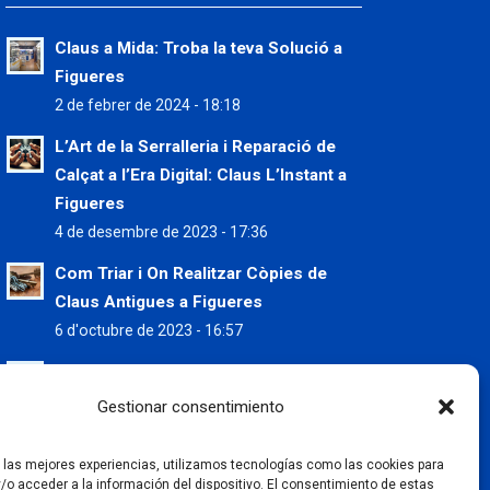
Claus a Mida: Troba la teva Solució a
Figueres
2 de febrer de 2024 - 18:18
L’Art de la Serralleria i Reparació de
Calçat a l’Era Digital: Claus L’Instant a
Figueres
4 de desembre de 2023 - 17:36
Com Triar i On Realitzar Còpies de
Claus Antigues a Figueres
6 d'octubre de 2023 - 16:57
Preserva les teves Sabates d’Estiu
amb els Serveis de Claus L’Instant
Gestionar consentimiento
5 de juliol de 2023 - 9:37
r las mejores experiencias, utilizamos tecnologías como las cookies para
Còpia de claus a Figueres: La
/o acceder a la información del dispositivo. El consentimiento de estas