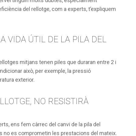
ervei tinguin molts dubtes, especialment
’eficiència del rellotge, com a experts, t’expliquem
 VIDA ÚTIL DE LA PILA DEL
rellotges mitjans tenen piles que duraran entre 2 i
dicionar això, per exemple, la pressió
ratura exterior.
ELLOTGE, NO RESISTIRÀ
ts, ens fem càrrec del canvi de la pila del
és no es comprometin les prestacions del mateix.