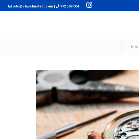
info@clauslinstant.com
|
972 509 004
Inic