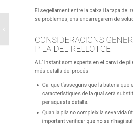
El segellament entre la caixa i la tapa del re
se problemes, ens encarregarem de soluc
Productes de pell a
Figueres (cinturons,
corretges de rellotges)
CONSIDERACIONS GENERA
PILA DEL RELLOTGE
A L’ Instant som experts en el canvi de pil
més detalls del procés:
Cal que t’asseguris que la bateria que e
característiques de la qual serà subs
per aquests detalls.
Quan la pila no compleix la seva vida útil
important verificar que no se n’hagi sul