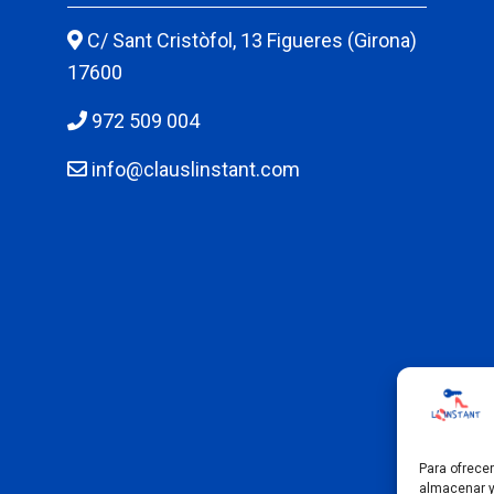
C/ Sant Cristòfol, 13 Figueres (Girona)
17600
972 509 004
info@clauslinstant.com
Para ofrece
almacenar y