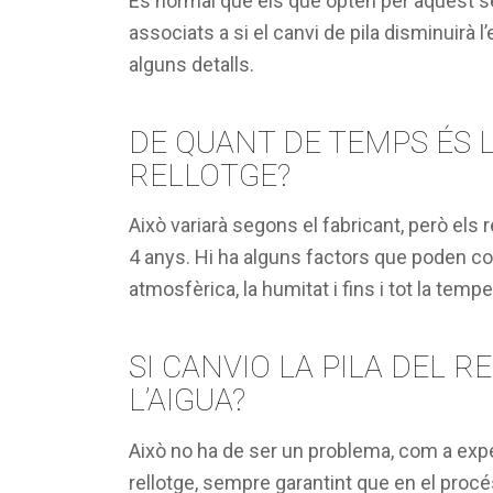
És normal que els que opten per aquest s
associats a si el canvi de pila disminuirà l
alguns detalls.
DE QUANT DE TEMPS ÉS LA
RELLOTGE?
Això variarà segons el fabricant, però els 
4 anys. Hi ha alguns factors que poden con
atmosfèrica, la humitat i fins i tot la tempe
SI CANVIO LA PILA DEL R
L’AIGUA?
Això no ha de ser un problema, com a exper
rellotge, sempre garantint que en el proc