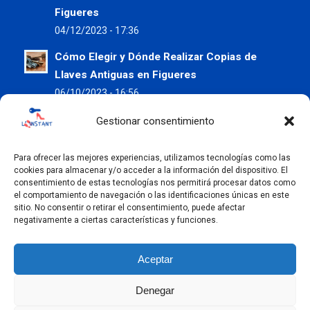
Figueres
04/12/2023 - 17:36
Cómo Elegir y Dónde Realizar Copias de
Llaves Antiguas en Figueres
06/10/2023 - 16:56
Preserva tus Zapatos de Verano con los
Gestionar consentimiento
Servicios de Claus L’Instant
05/07/2023 - 09:37
Para ofrecer las mejores experiencias, utilizamos tecnologías como las
cookies para almacenar y/o acceder a la información del dispositivo. El
Copia de Llaves en Figueres: La Importancia
consentimiento de estas tecnologías nos permitirá procesar datos como
el comportamiento de navegación o las identificaciones únicas en este
de un Duplicado de Calidad
sitio. No consentir o retirar el consentimiento, puede afectar
07/06/2023 - 08:58
negativamente a ciertas características y funciones.
Aceptar
Denegar
© Claus L'Instant -
2026
| Powered by
-
Enfold Theme by