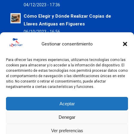
04/12/2023 - 17:36
Cómo Elegir y Dónde Realizar Copias de
Llaves Antiguas en Figueres
06/10/2023 - 16:56
Preserva tus Zapatos de Verano con los
Gestionar consentimiento
Servicios de Claus L’Instant
05/07/2023 - 09:37
Para ofrecer las mejores experiencias, utilizamos tecnologías como las
cookies para almacenar y/o acceder a la información del dispositivo. El
Copia de Llaves en Figueres: La Importancia
consentimiento de estas tecnologías nos permitirá procesar datos como
el comportamiento de navegación o las identificaciones únicas en este
de un Duplicado de Calidad
sitio. No consentir o retirar el consentimiento, puede afectar
07/06/2023 - 08:58
negativamente a ciertas características y funciones.
Aceptar
Denegar
© Claus L'Instant -
2026
| Powered by
-
Enfold Theme by
Ver preferencias
Kriesi